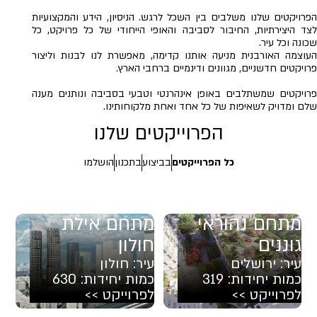
הפרויקטים שלנו משלבים בין השכל לרגש. הניסיון, הידע והמקצועיות
לצד היצירתיות, החיבור לסביבה והאופי הייחודי של כל פרויקט, כל
שכונה וכל עיר.
העוצמה האורבנית מניעה אותנו קדימה, מאפשרת לנו לבנות וליצור
פרויקטים חדשניים, מגוונים ודינמיים ברחבי הארץ.
פרויקטים שמשתלבים באופן אינהרנטי וטבעי בסביבה ונותנים מענה
שלם ומדויק לשאיפות של כל אחד ואחת מלקוחותינו.
הפרוייקטים שלנו
כל הפרוייקטים
בביצוע
בתכנון
הושלמו
מתחם נהוראי
מתחם אילת
גוננים
חולון
עיר:
ירושלים
עיר:
חולון
כמות יחידות:
319
כמות יחידות:
630
לפרוייקט >>
לפרוייקט >>