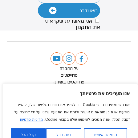
אני מאשר/ת שקראתי
את
התקנון
על החברה
פרוייקטים
פרוייקטים בשיווק
מדיה
אנו מעריכים את פרטיותך
צור קשר
הצהרת נגישות
אנו משתמשים בקבצי Cookie כדי לשפר את חוויית הגלישה שלך, להציג
תנאי שימוש
מודעות או תוכן מותאמים אישית ולנתח את התנועה שלנו. על ידי לחיצה על
מדיניות פרטיות
"קבל הכל", אתה מסכים לשימוש שלנו בקבצי Cookie.
מדיניות פרטיות
כל הזכויות שמורות @ התחדשות אורבנית
Designed & developed by: Webnoise
התאמה אישית
דחה הכל
קבל הכל