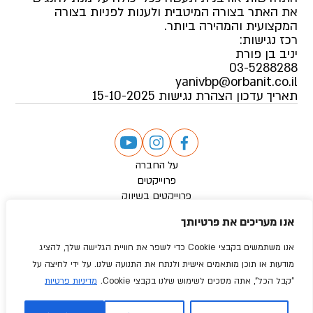
את האתר בצורה המיטבית ולענות לפניות בצורה
המקצועית והמהירה ביותר.
רכז נגישות:
יניב בן פורת
03-5288288
yanivbp@orbanit.co.il
תאריך עדכון הצהרת נגישות 15-10-2025
על החברה
פרוייקטים
פרוייקטים בשיווק
מדיה
אנו מעריכים את פרטיותך
צור קשר
הצהרת נגישות
אנו משתמשים בקבצי Cookie כדי לשפר את חוויית הגלישה שלך, להציג
תנאי שימוש
מודעות או תוכן מותאמים אישית ולנתח את התנועה שלנו. על ידי לחיצה על
מדיניות פרטיות
"קבל הכל", אתה מסכים לשימוש שלנו בקבצי Cookie.
מדיניות פרטיות
כל הזכויות שמורות @ התחדשות אורבנית
Designed & developed by: Webnoise