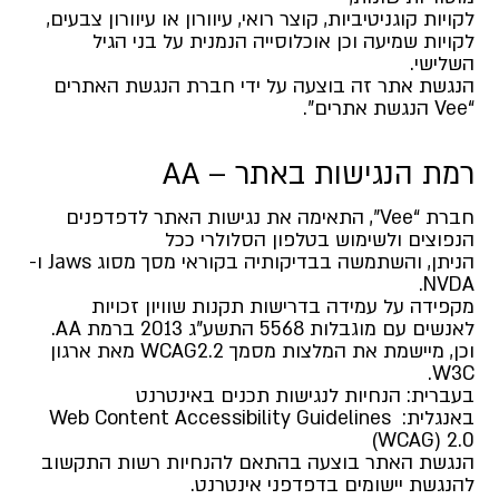
לקויות קוגניטיביות, קוצר רואי, עיוורון או עיוורון צבעים,
לקויות שמיעה וכן אוכלוסייה הנמנית על בני הגיל
השלישי.
הנגשת אתר זה בוצעה על ידי חברת הנגשת האתרים
“Vee הנגשת אתרים”.
רמת הנגישות באתר – AA
חברת “Vee”, התאימה את נגישות האתר לדפדפנים
הנפוצים ולשימוש בטלפון הסלולרי ככל
הניתן, והשתמשה בבדיקותיה בקוראי מסך מסוג Jaws ו-
NVDA.
מקפידה על עמידה בדרישות תקנות שוויון זכויות
לאנשים עם מוגבלות 5568 התשע”ג 2013 ברמת AA.
וכן, מיישמת את המלצות מסמך WCAG2.2 מאת ארגון
W3C.
בעברית:
הנחיות
לנגישות
תכנים
באינטרנט
באנגלית:
Web Content Accessibility Guidelines
(WCAG) 2.0
הנגשת האתר בוצעה בהתאם ל
הנחיות
רשות
התקשוב
להנגשת
יישומים
בדפדפני
אינטרנט
.