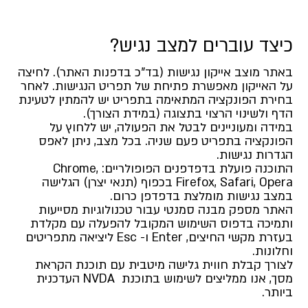
כיצד עוברים למצב נגיש?
באתר מוצב אייקון נגישות (בד”כ בדפנות האתר). לחיצה
על האייקון מאפשרת פתיחת של תפריט הנגישות. לאחר
בחירת הפונקציה המתאימה בתפריט יש להמתין לטעינת
הדף ולשינוי הרצוי בתצוגה (במידת הצורך).
במידה ומעוניינים לבטל את הפעולה, יש ללחוץ על
הפונקציה בתפריט פעם שניה. בכל מצב, ניתן לאפס
הגדרות נגישות.
התוכנה פועלת בדפדפנים הפופולריים: Chrome,
Firefox, Safari, Opera בכפוף (תנאי יצרן) הגלישה
במצב נגישות מומלצת בדפדפן כרום.
האתר מספק מבנה סמנטי עבור טכנולוגיות מסייעות
ותמיכה בדפוס השימוש המקובל להפעלה עם מקלדת
בעזרת מקשי החיצים, Enter ו- Esc ליציאה מתפריטים
וחלונות.
לצורך קבלת חווית גלישה מיטבית עם תוכנת הקראת
מסך, אנו ממליצים לשימוש בתוכנת NVDA העדכנית
ביותר.