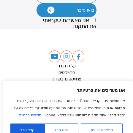
אני מאשר/ת שקראתי
את
התקנון
על החברה
פרוייקטים
פרוייקטים בשיווק
מדיה
אנו מעריכים את פרטיותך
צור קשר
הצהרת נגישות
אנו משתמשים בקבצי Cookie כדי לשפר את חוויית הגלישה שלך, להציג
תנאי שימוש
מודעות או תוכן מותאמים אישית ולנתח את התנועה שלנו. על ידי לחיצה על
מדיניות פרטיות
"קבל הכל", אתה מסכים לשימוש שלנו בקבצי Cookie.
מדיניות פרטיות
כל הזכויות שמורות @ התחדשות אורבנית
Designed & developed by: Webnoise
התאמה אישית
דחה הכל
קבל הכל